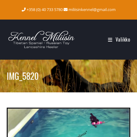
Siirry
+358 (0) 40 733 5780
miliisinkennel@gmail.com
suoraan
sisältöön
Valikko
IMG_5820